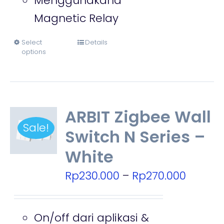
Menggunakana
Magnetic Relay
Select
Details
This
options
product
has
multiple
ARBIT Zigbee Wall
variants.
Sale!
Switch N Series –
The
White
options
may
Price
Rp
230.000
–
Rp
270.000
be
range:
chosen
Rp230.
On/off dari aplikasi &