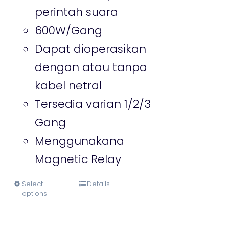
on
throug
perintah suara
the
Rp270.
600W/Gang
product
Dapat dioperasikan
page
dengan atau tanpa
kabel netral
Tersedia varian 1/2/3
Gang
Menggunakana
Magnetic Relay
Select
Details
This
options
product
has