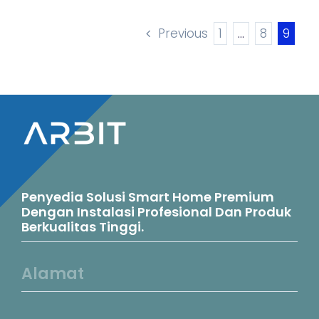
multiple
Previous
1
…
8
9
variants.
The
options
may
be
chosen
on
Penyedia Solusi Smart Home Premium
Dengan Instalasi Profesional Dan Produk
the
Berkualitas Tinggi.
product
Alamat
page