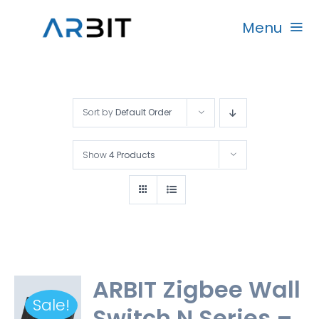
Skip
Menu
to
content
Beranda
Sort by
Default Order
Produk
Show
4 Products
Garansi
Rekanan
ARBIT Zigbee Wall
Sale!
Switch N Series –