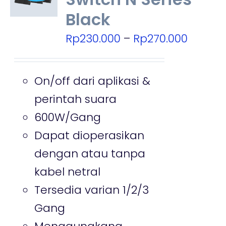
Black
Price
Rp
230.000
–
Rp
270.000
range:
Rp230.
On/off dari aplikasi &
throug
perintah suara
Rp270.
600W/Gang
Dapat dioperasikan
dengan atau tanpa
kabel netral
Tersedia varian 1/2/3
Gang