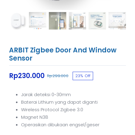
ARBIT Zigbee Door And Window
Sensor
Rp
230.000
Rp
299.000
23% Off
Original
Current
price
price
was:
is:
Jarak deteksi 0~30mm
Rp299.000.
Rp230.000.
Baterai Lithium yang dapat diganti
Wireless Protocol Zigbee 3.0
Magnet N38
Operasikan dibukaan engsel/geser